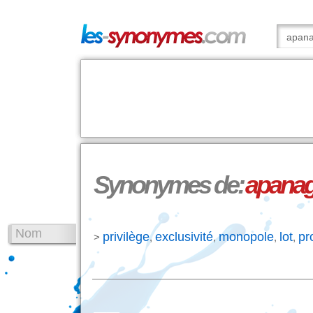
Synonymes de:
apana
Nom
privilège
exclusivité
monopole
lot
pr
>
,
,
,
,