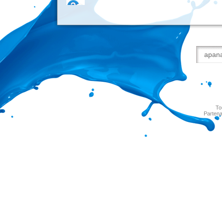
To
Partena