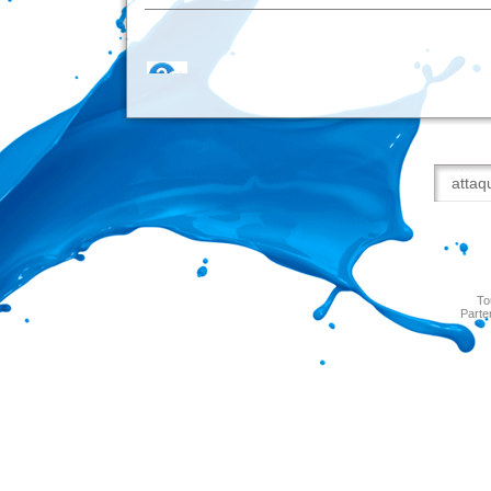
To
Parte