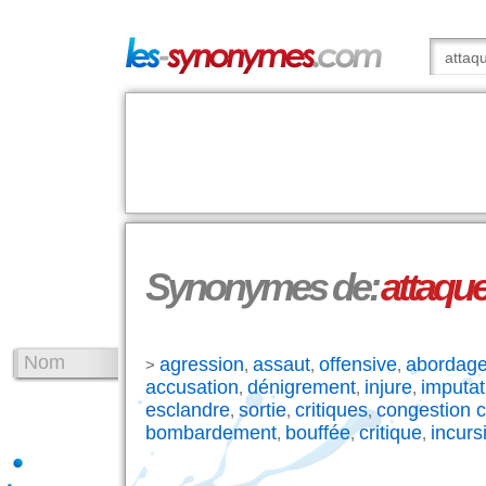
Synonymes de:
attaqu
Nom
agression
assaut
offensive
abordag
>
,
,
,
accusation
dénigrement
injure
imputat
,
,
,
esclandre
sortie
critiques
congestion c
,
,
,
bombardement
bouffée
critique
incurs
,
,
,