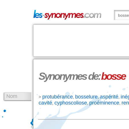
Synonymes de:
bosse
Nom
protubérance
bosselure
aspérité
iné
>
,
,
,
cavité
cyphoscoliose
proéminence
ren
,
,
,