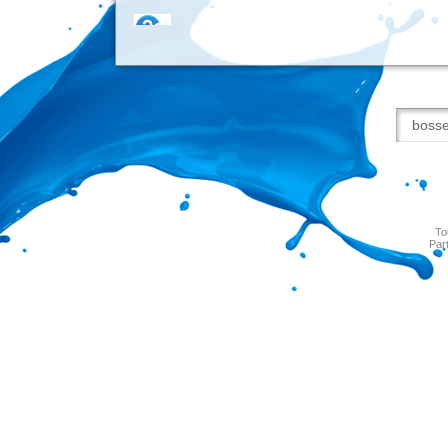
To
Par