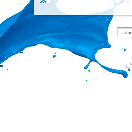
To
Part