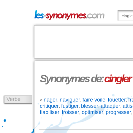
Synonymes de:
cingler
Verbe
nager
naviguer
faire voile
fouetter
fr
>
,
,
,
,
critiquer
fustiger
blesser
attaquer
attis
,
,
,
,
fiabiliser
froisser
optimiser
progresser
,
,
,