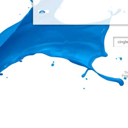
To
Part