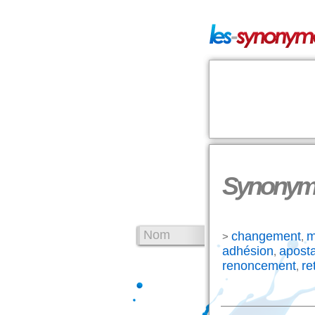
Synonyme
Nom
changement
m
>
,
adhésion
aposta
,
renoncement
re
,