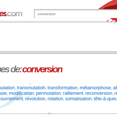
s de:
conversion
utation
transmutation
transformation
métamorphose
a
,
,
,
,
sie
modification
permutation
ralliement
reconversion
r
,
,
,
,
,
tournement
révolution
rotation
somatisation
tête-à-que
,
,
,
,