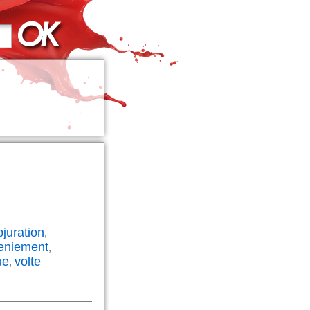
bjuration
,
eniement
,
ue
volte
,