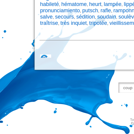
habileté
hématome
heurt
lampée
lipp
,
,
,
,
pronunciamiento
putsch
rafle
rampon
,
,
,
salve
secours
sédition
soudain
soulè
,
,
,
,
traîtrise
très inquiet
tripotée
vieillisse
,
,
,
To
Pa