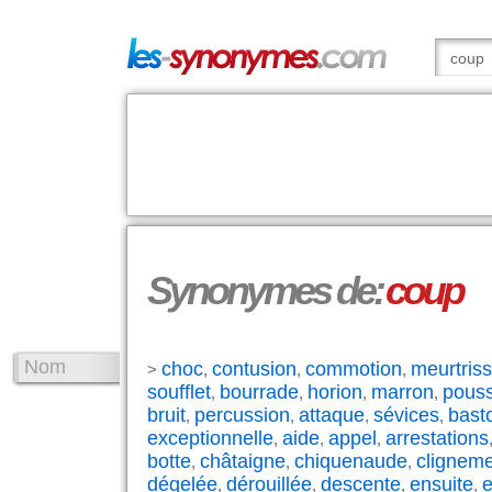
Synonymes de:
coup
Nom
choc
contusion
commotion
meurtris
>
,
,
,
soufflet
bourrade
horion
marron
pous
,
,
,
,
bruit
percussion
attaque
sévices
bast
,
,
,
,
exceptionnelle
aide
appel
arrestations
,
,
,
botte
châtaigne
chiquenaude
clignem
,
,
,
dégelée
dérouillée
descente
ensuite
e
,
,
,
,