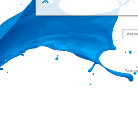
To
Partenai