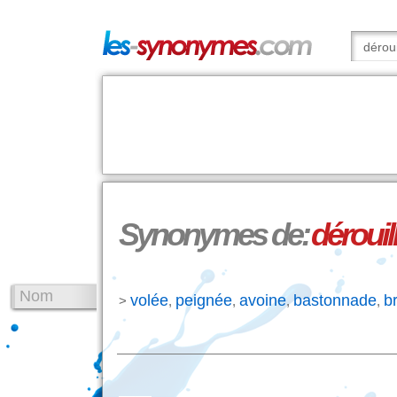
Synonymes de:
dérouil
Nom
volée
peignée
avoine
bastonnade
b
>
,
,
,
,