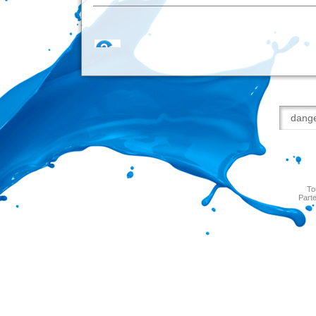
To
Parte