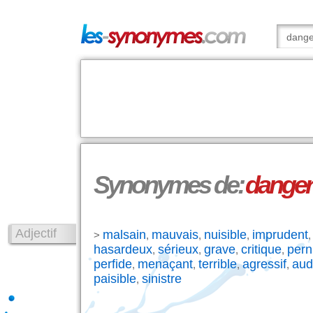
Synonymes de:
danger
Adjectif
malsain
mauvais
nuisible
imprudent
>
,
,
,
hasardeux
sérieux
grave
critique
pern
,
,
,
,
perfide
menaçant
terrible
agressif
aud
,
,
,
,
paisible
sinistre
,