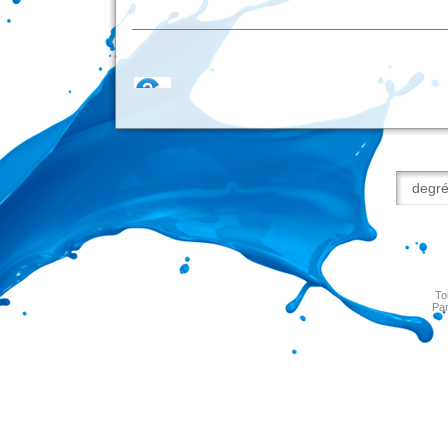
To
Par