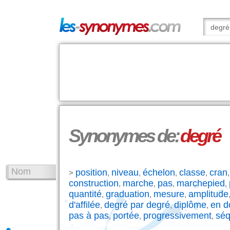
Synonymes de:
degré
Nom
position
niveau
échelon
classe
cran
>
,
,
,
,
construction
marche
pas
marchepied
,
,
,
,
quantité
graduation
mesure
amplitude
,
,
,
d'affilée
degré par degré
diplôme
en d
,
,
,
pas à pas
portée
progressivement
séq
,
,
,