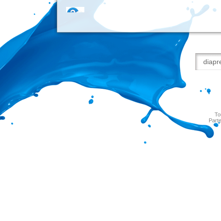
To
Parte