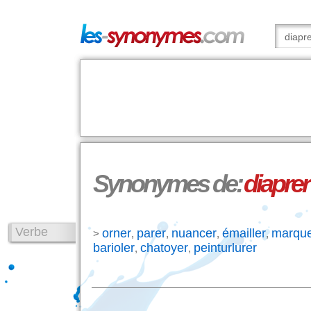
Synonymes de:
diaprer
Verbe
orner
parer
nuancer
émailler
marque
>
,
,
,
,
barioler
chatoyer
peinturlurer
,
,