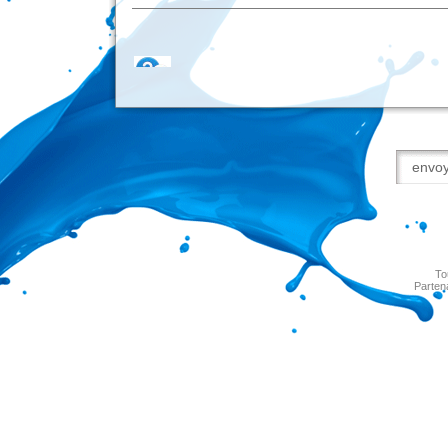
To
Parten