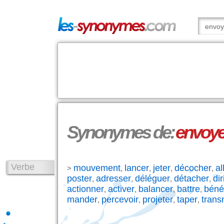
Synonymes de:
envoye
Verbe
mouvement
lancer
jeter
décocher
al
>
,
,
,
,
poster
adresser
déléguer
détacher
dir
,
,
,
,
actionner
activer
balancer
battre
bénéf
,
,
,
,
mander
percevoir
projeter
taper
trans
,
,
,
,