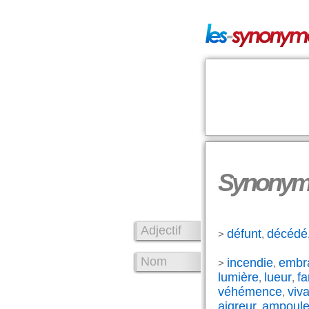
Synonyme
Adjectif
défunt
décédé
>
,
Nom
incendie
embr
>
,
lumière
lueur
fa
,
,
véhémence
viva
,
aigreur
ampoul
,