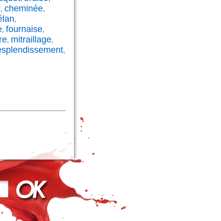
r
cheminée
,
,
élan
,
e
fournaise
,
,
re
mitraillage
,
,
esplendissement
,