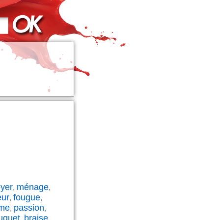
oyer
ménage
,
,
eur
fougue
,
,
me
passion
,
,
uquet
braise
,
,