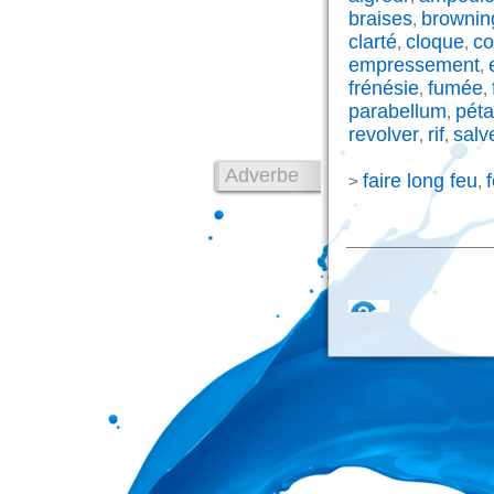
braises
brownin
,
clarté
cloque
co
,
,
empressement
,
frénésie
fumée
,
,
parabellum
péta
,
revolver
rif
salv
,
,
Adverbe
faire long feu
f
>
,