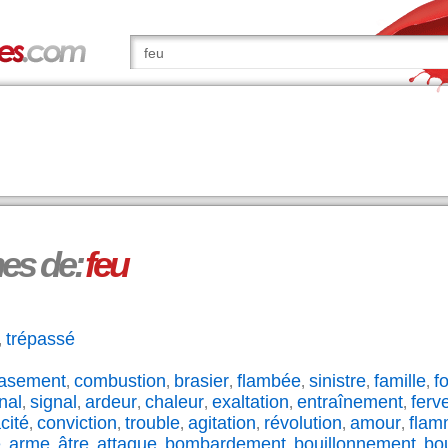
s de:
feu
trépassé
,
asement
combustion
brasier
flambée
sinistre
famille
f
,
,
,
,
,
,
nal
signal
ardeur
chaleur
exaltation
entraînement
ferv
,
,
,
,
,
,
cité
conviction
trouble
agitation
révolution
amour
flam
,
,
,
,
,
,
e
arme
âtre
attaque
bombardement
bouillonnement
bo
,
,
,
,
,
,