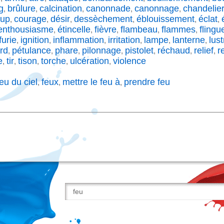
g
brûlure
calcination
canonnade
canonnage
chandelie
,
,
,
,
,
up
courage
désir
dessèchement
éblouissement
éclat
,
,
,
,
,
,
enthousiasme
étincelle
fièvre
flambeau
flammes
flingu
,
,
,
,
,
furie
ignition
inflammation
irritation
lampe
lanterne
lust
,
,
,
,
,
,
rd
pétulance
phare
pilonnage
pistolet
réchaud
relief
r
,
,
,
,
,
,
,
e
tir
tison
torche
ulcération
violence
,
,
,
,
,
eu du ciel
feux
mettre le feu à
prendre feu
,
,
,