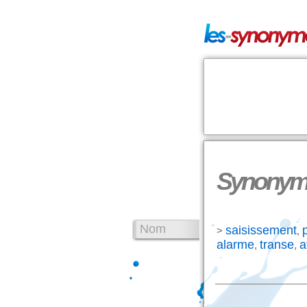
Synonyme
Nom
saisissement
>
,
alarme
transe
a
,
,