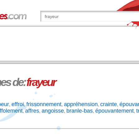
s de:
frayeur
peur
effroi
frissonnement
appréhension
crainte
épouva
,
,
,
,
,
ffolement
affres
angoisse
branle-bas
épouvantement
t
,
,
,
,
,