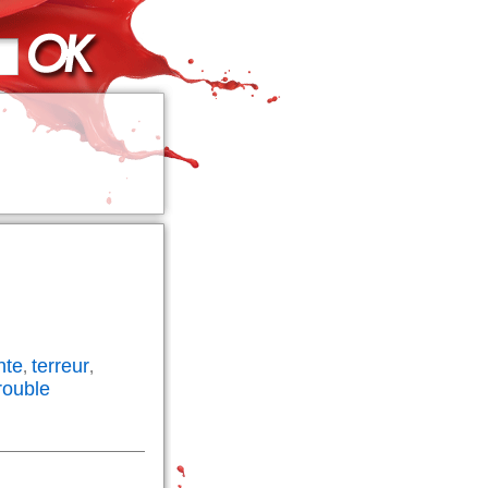
nte
terreur
,
,
rouble