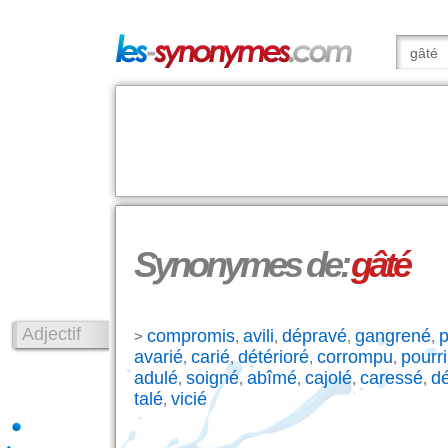
Synonymes de:
gâté
Adjectif
compromis
avili
dépravé
gangrené
p
>
,
,
,
,
avarié
carié
détérioré
corrompu
pourri
,
,
,
,
adulé
soigné
abîmé
cajolé
caressé
dé
,
,
,
,
,
talé
vicié
,