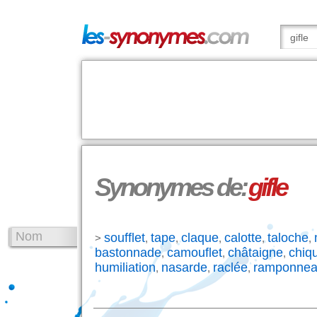
Synonymes de:
gifle
Nom
soufflet
tape
claque
calotte
taloche
>
,
,
,
,
,
bastonnade
camouflet
châtaigne
chiq
,
,
,
humiliation
nasarde
raclée
ramponne
,
,
,