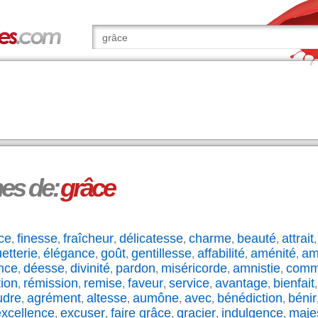
s de:
grâce
ce
finesse
fraîcheur
délicatesse
charme
beauté
attrait
,
,
,
,
,
,
etterie
élégance
goût
gentillesse
affabilité
aménité
am
,
,
,
,
,
,
ance
déesse
divinité
pardon
miséricorde
amnistie
commi
,
,
,
,
,
,
ion
rémission
remise
faveur
service
avantage
bienfait
,
,
,
,
,
,
udre
agrément
altesse
aumône
avec
bénédiction
bénir
,
,
,
,
,
,
xcellence
excuser
faire grâce
gracier
indulgence
maje
,
,
,
,
,