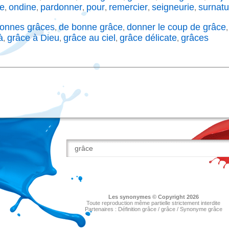
e
ondine
pardonner
pour
remercier
seigneurie
surnatu
,
,
,
,
,
,
onnes grâces
de bonne grâce
donner le coup de grâce
,
,
à
grâce à Dieu
grâce au ciel
grâce délicate
grâces
,
,
,
,
Les
synonymes
© Copyright 2026
Toute reproduction même partielle strictement interdite
Partenaires :
Définition grâce
/
grâce
/
Synonyme grâce