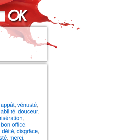
appât
vénusté
,
,
,
abilité
douceur
,
,
sération
,
bon office
,
,
déité
disgrâce
,
,
,
sté
merci
,
,