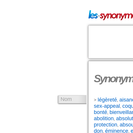
Synonyme
Nom
légèreté
aisan
>
,
sex-appeal
coqu
,
bonté
bienveill
,
abolition
absolut
,
protection
abso
,
don
éminence
e
,
,