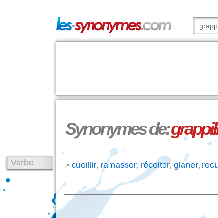
Synonymes de:
grappil
Verbe
cueillir
ramasser
récolter
glaner
recue
>
,
,
,
,