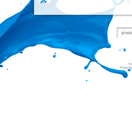
To
Partenai