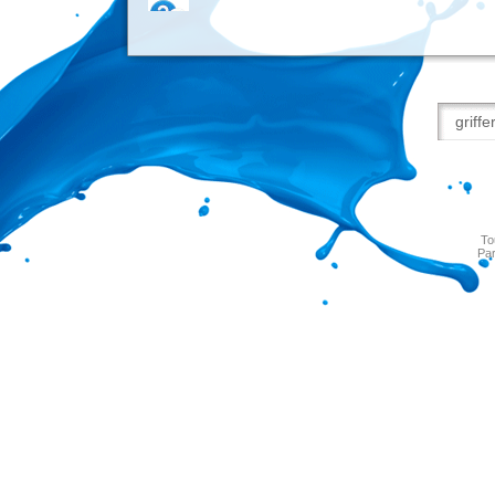
To
Par