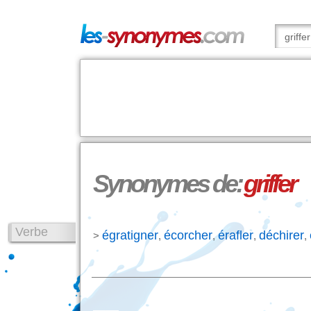
Synonymes de:
griffer
Verbe
égratigner
écorcher
érafler
déchirer
>
,
,
,
,