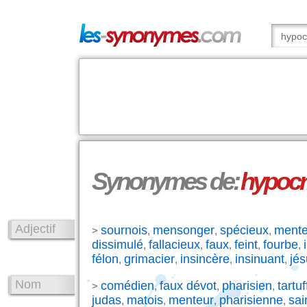
Synonymes de:
hypocr
Adjectif
sournois
mensonger
spécieux
mente
>
,
,
,
dissimulé
fallacieux
faux
feint
fourbe
,
,
,
,
,
félon
grimacier
insincère
insinuant
jés
,
,
,
,
Nom
comédien
faux dévot
pharisien
tartuf
>
,
,
,
judas
matois
menteur
pharisienne
sai
,
,
,
,