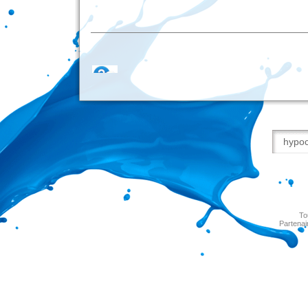
To
Partenai