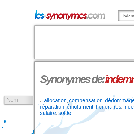
Synonymes de:
indemn
Nom
allocation
compensation
dédommage
>
,
,
réparation
émolument
honoraires
inde
,
,
,
salaire
solde
,