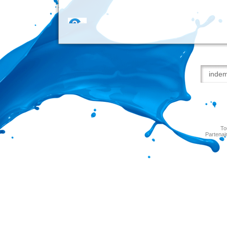
To
Partenai