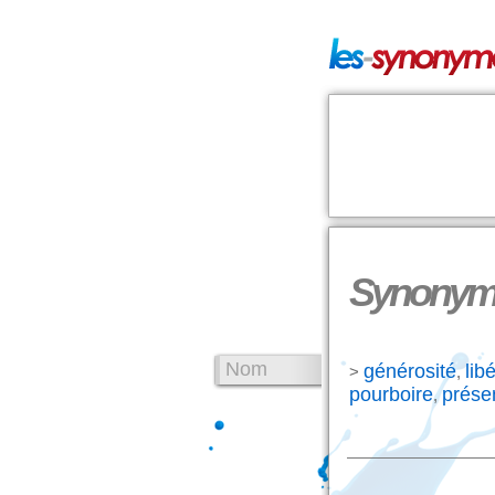
Synonyme
Nom
générosité
libé
>
,
pourboire
prése
,