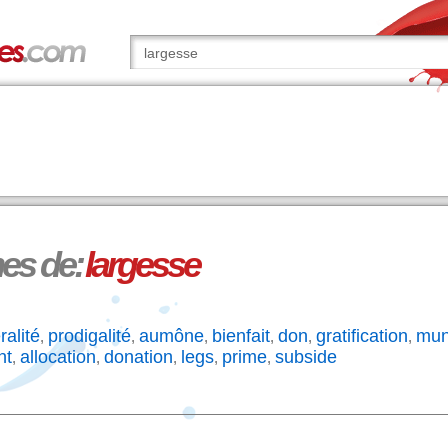
s de:
largesse
ralité
prodigalité
aumône
bienfait
don
gratification
mun
,
,
,
,
,
,
nt
allocation
donation
legs
prime
subside
,
,
,
,
,