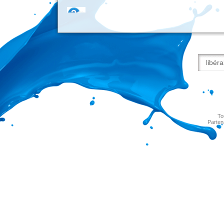
To
Parten