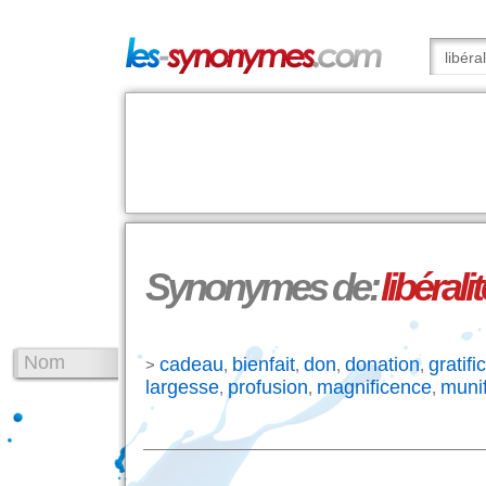
Synonymes de:
libéralit
Nom
cadeau
bienfait
don
donation
gratifi
>
,
,
,
,
largesse
profusion
magnificence
muni
,
,
,