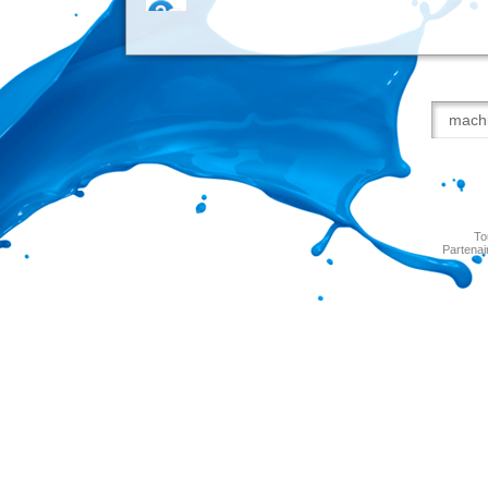
To
Partenai