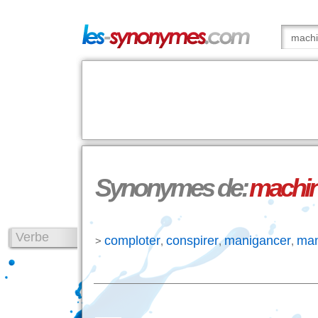
Synonymes de:
machin
Verbe
comploter
conspirer
manigancer
ma
>
,
,
,