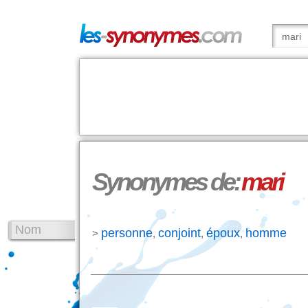
Synonymes de:
mari
Nom
personne
conjoint
époux
homme
>
,
,
,