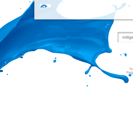
To
Part