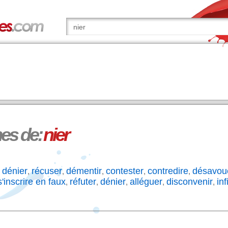
s de:
nier
dénier
récuser
démentir
contester
contredire
désavou
,
,
,
,
,
,
s'inscrire en faux
réfuter
dénier
alléguer
disconvenir
inf
,
,
,
,
,