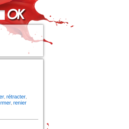
er
rétracter
,
,
irmer
renier
,