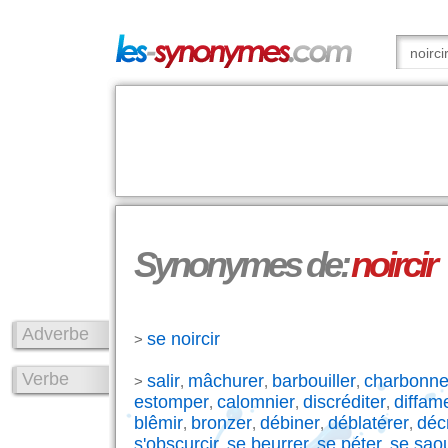
Synonymes de:
noircir
Adverbe
se noircir
>
Verbe
salir
mâchurer
barbouiller
charbonne
>
,
,
,
estomper
calomnier
discréditer
diffam
,
,
,
blêmir
bronzer
débiner
déblatérer
décr
,
,
,
,
s'obscurcir
se beurrer
se péter
se saou
,
,
,