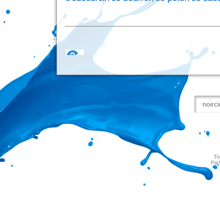
To
Par