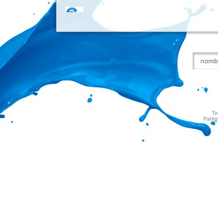
To
Parten