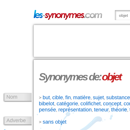
Synonymes de:
objet
Nom
but
cible
fin
matière
sujet
substance
>
,
,
,
,
,
bibelot
catégorie
colifichet
concept
co
,
,
,
,
pensée
représentation
teneur
théorie
,
,
,
,
Adverbe
sans objet
>