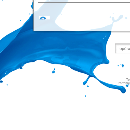
To
Partenai