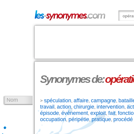
Synonymes de:
opérat
Nom
spéculation
affaire
campagne
bataill
>
,
,
,
travail
action
chirurgie
intervention
ac
,
,
,
,
épisode
événement
exploit
fait
foncti
,
,
,
,
occupation
péripétie
pratique
procédé
,
,
,