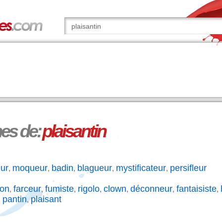
s de:
plaisantin
eur
moqueur
badin
blagueur
mystificateur
persifleur
,
,
,
,
,
fon
farceur
fumiste
rigolo
clown
déconneur
fantaisiste
,
,
,
,
,
,
,
pantin
plaisant
,
,