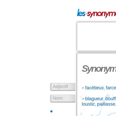
Synonyme
Adjectif
facétieux
farc
>
,
Nom
blagueur
bouf
>
,
loustic
paillasse
,