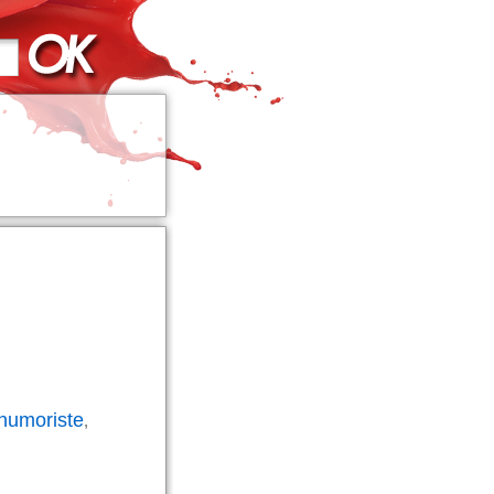
humoriste
,