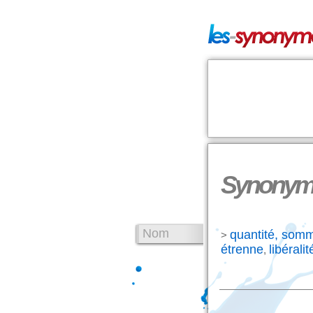
Synonyme
Nom
quantité, som
>
étrenne
libéralit
,