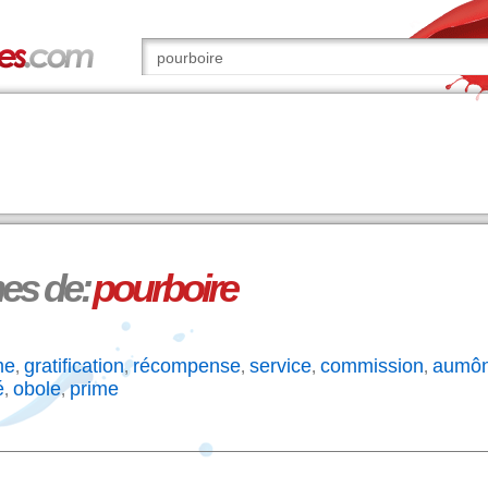
s de:
pourboire
me
gratification
récompense
service
commission
aumô
,
,
,
,
,
é
obole
prime
,
,