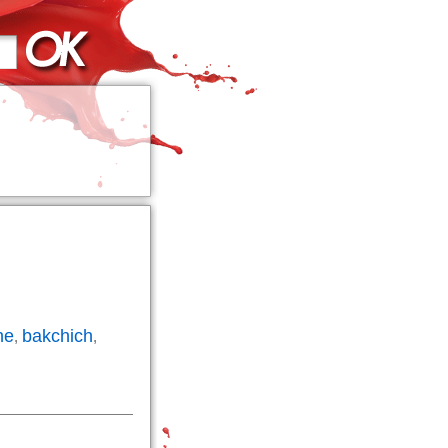
ne
bakchich
,
,