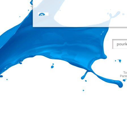
To
Parte