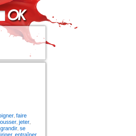
oigner
faire
,
pousser
jeter
,
,
grandir
se
,
,
iriger
entraîner
,
,