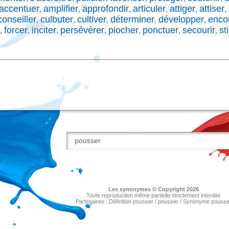
accentuer
amplifier
approfondir
articuler
attiger
attiser
,
,
,
,
,
,
conseiller
culbuter
cultiver
déterminer
développer
enco
,
,
,
,
,
forcer
inciter
persévérer
piocher
ponctuer
secourir
st
,
,
,
,
,
,
,
Les
synonymes
© Copyright 2026
Toute reproduction même partielle strictement interdite
Partenaires :
Définition pousser
/
pousser
/
Synonyme pousse