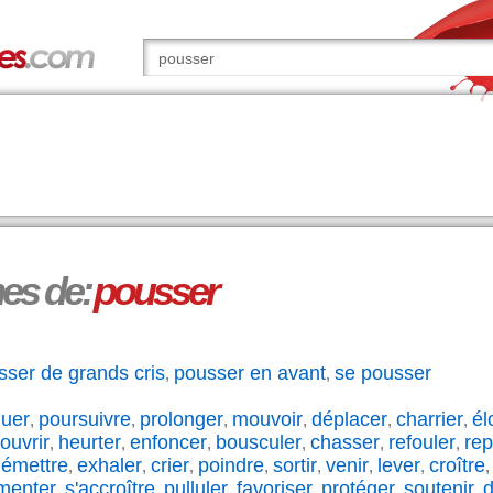
s de:
pousser
sser de grands cris
pousser en avant
se pousser
,
,
nuer
poursuivre
prolonger
mouvoir
déplacer
charrier
él
,
,
,
,
,
,
ouvrir
heurter
enfoncer
bousculer
chasser
refouler
re
,
,
,
,
,
,
émettre
exhaler
crier
poindre
sortir
venir
lever
croître
,
,
,
,
,
,
,
,
menter
s'accroître
pulluler
favoriser
protéger
soutenir
d
,
,
,
,
,
,