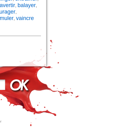
avertir
balayer
,
,
urager
,
imuler
vaincre
,
r