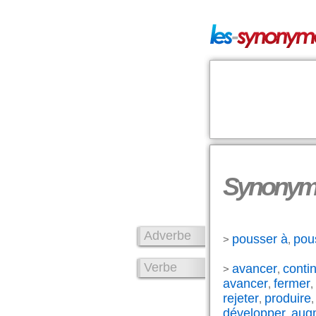
Synonyme
Adverbe
pousser à
pou
>
,
Verbe
avancer
conti
>
,
avancer
fermer
,
,
rejeter
produire
,
développer
aug
,