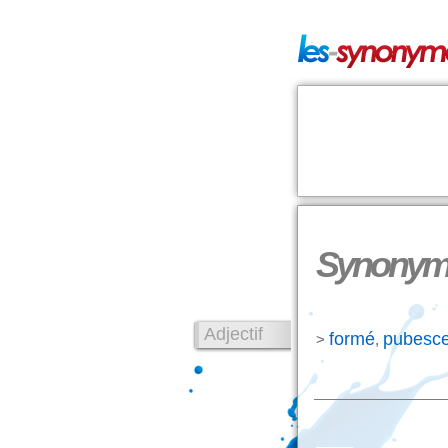
Synonyme
Adjectif
formé
pubesce
>
,