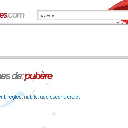
s de:
pubère
nt
réglée
nubile
adolescent
cadet
,
,
,
,