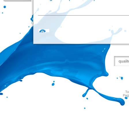
To
Part