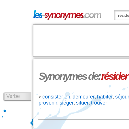
Synonymes de:
résider
Verbe
consister en
demeurer
habiter
séjou
>
,
,
,
provenir
siéger
situer
trouver
,
,
,