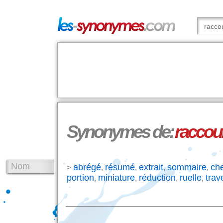
Synonymes de:
raccou
Nom
abrégé
résumé
extrait
sommaire
che
>
,
,
,
,
portion
miniature
réduction
ruelle
trav
,
,
,
,