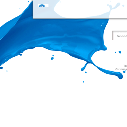
To
Partenai