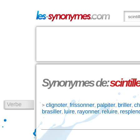
Synonymes de:
scintille
Verbe
clignoter
frissonner
palpiter
briller
ch
>
,
,
,
,
brasiller
luire
rayonner
reluire
resplend
,
,
,
,