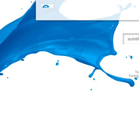
To
Parten