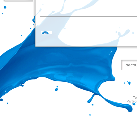
To
Parten