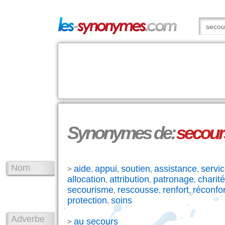
Synonymes de:
secour
Nom
aide
appui
soutien
assistance
servi
>
,
,
,
,
allocation
attribution
patronage
charité
,
,
,
secourisme
rescousse
renfort
réconfor
,
,
,
protection
soins
,
Adverbe
au secours
>