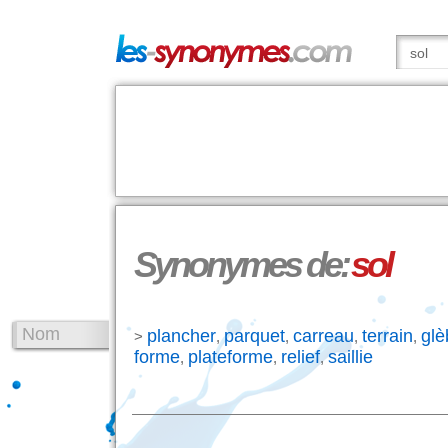
Synonymes de:
sol
Nom
plancher
parquet
carreau
terrain
glè
>
,
,
,
,
forme
plateforme
relief
saillie
,
,
,