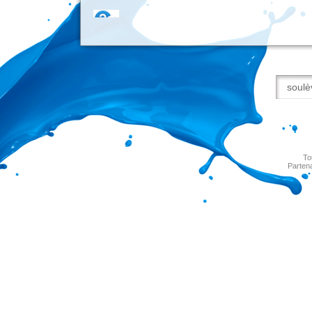
To
Partena