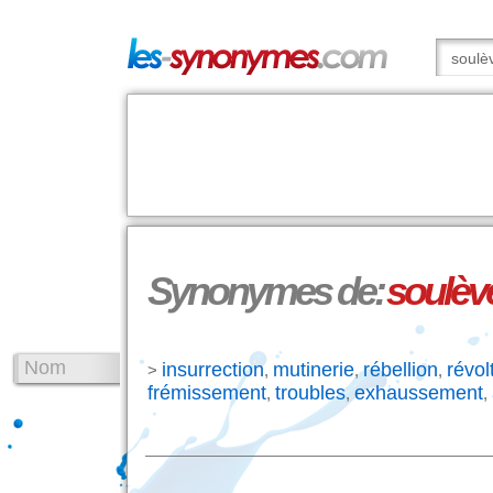
Synonymes de:
soulèv
Nom
insurrection
mutinerie
rébellion
révol
>
,
,
,
frémissement
troubles
exhaussement
,
,
,