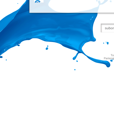
To
Partenai