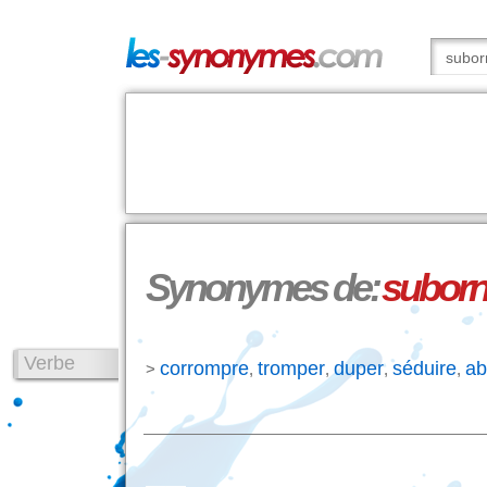
Synonymes de:
suborn
Verbe
corrompre
tromper
duper
séduire
ab
>
,
,
,
,