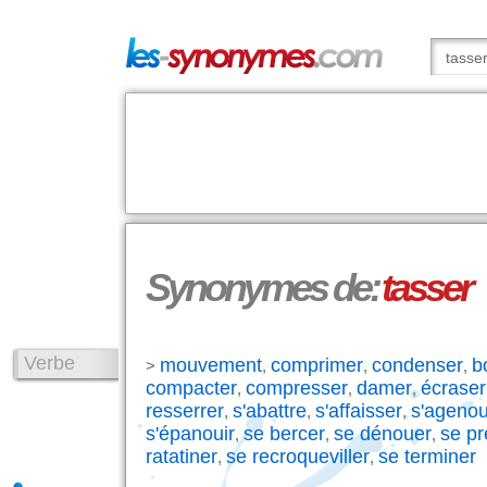
Synonymes de:
tasser
Verbe
mouvement
comprimer
condenser
b
>
,
,
,
compacter
compresser
damer
écraser
,
,
,
resserrer
s'abattre
s'affaisser
s'agenoui
,
,
,
s'épanouir
se bercer
se dénouer
se pr
,
,
,
ratatiner
se recroqueviller
se terminer
,
,