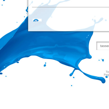
To
Part