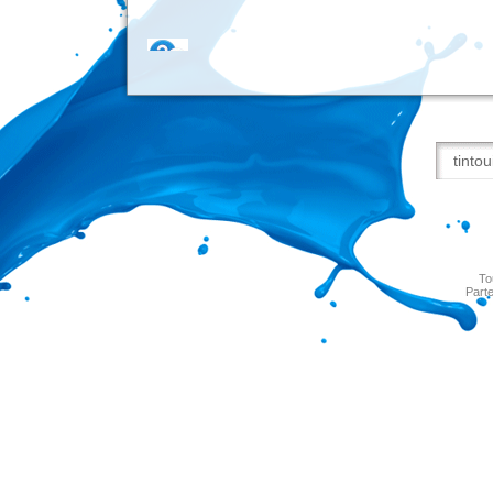
To
Parte