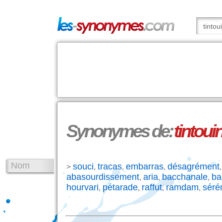
Synonymes de:
tintoui
Nom
souci
tracas
embarras
désagrément
>
,
,
,
abasourdissement
aria
bacchanale
ba
,
,
,
hourvari
pétarade
raffut
ramdam
séré
,
,
,
,