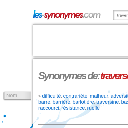
Synonymes de:
travers
Nom
difficulté
contrariété
malheur
adversi
>
,
,
,
barre
barrière
barlotière
traversine
ba
,
,
,
,
raccourci
résistance
ruelle
,
,