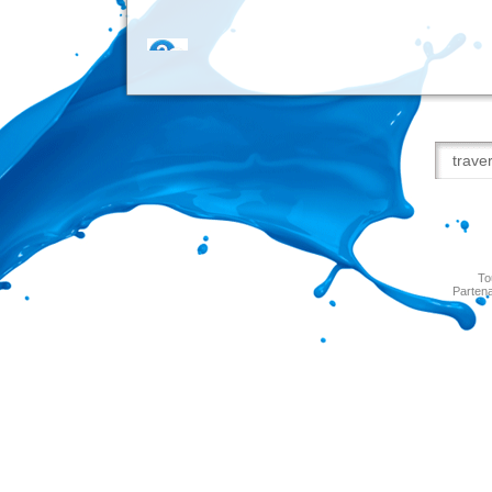
To
Partena