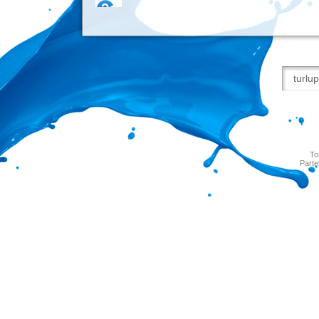
To
Parte