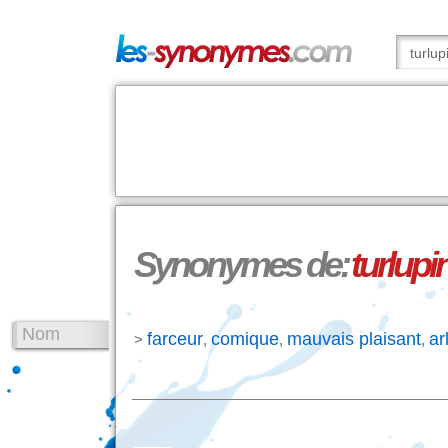
Synonymes de:
turlupi
Nom
farceur
comique
mauvais plaisant
ar
>
,
,
,