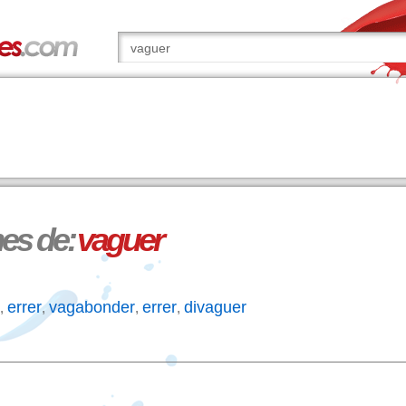
s de:
vaguer
errer
vagabonder
errer
divaguer
,
,
,
,