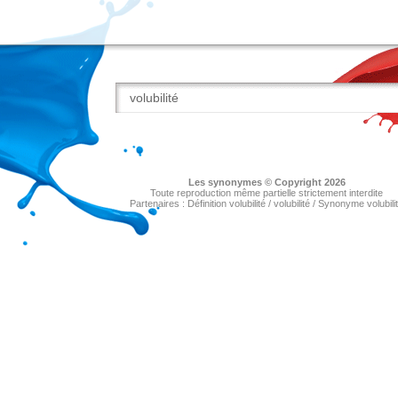
Les
synonymes
© Copyright 2026
Toute reproduction même partielle strictement interdite
Partenaires :
Définition volubilité
/
volubilité
/
Synonyme volubili