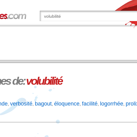
s de:
volubilité
nde
verbosité
bagout
éloquence
facilité
logorrhée
proli
,
,
,
,
,
,