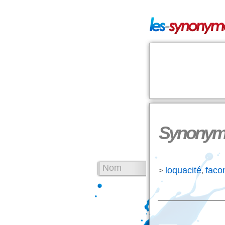
Synonyme
Nom
loquacité
faco
>
,